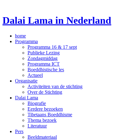
Dalai Lama in Nederland
home
Programma
Programma 16 & 17 sept
Publieke Lezing
Zondagmiddag
Programma ICT
Boeddhistische les
Actueel
Organisatie
Activiteiten van de stichting
Over de Stichting
Dalai Lama
Biografie
Eerdere bezoeken
Tibetaans Boeddhisme
Thema bezoek
Literatuur
Pers
Beeldmateriaal