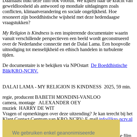
Daarnaast blikt deze film ook vooruit. We kijken naar de kracht van
geweldloosheid als antwoord op mondiale uitdagingen zoals
conflicten, klimaatverandering en sociale ongelijkheid. Hoe
resoneert zijn boeddhistische wijsheid met deze hedendaagse
vraagstukken?
My Religion is Kindness
is een inspirerende documentaire waarin
vanuit verschillende perspectieven een beeld wordt geconstrueerd
over de Nederlandse connectie met de Dalai Lama. Een hoopvolle
uitnodiging tot menselijkheid en ethisch handelen in turbulente
tijden.
De documentaire is te bekijken via NPOstart
De Boeddhistische
Blik|KRO-NCRV.
DALAI LAMA - MY RELIGION IS KINDNESS 2025, 59 min.
regie, producent BABETH MONDINI-VANLOO
camera, montage ALEXANDER OEY
muziek HARRY DE WIT
Vragen of opmerkingen over deze uitzending? Je kan terecht bij het
Klant Contact Centrum van KRO-NCRV: E-mail
info@kro-ncrv.nl
Titelbeeld: Jurjen Donkers
We gebruiken enkel geanonimiseerde
Ter ere van de 90e verjaardag van Z.H. de Dalai Lama is deze film